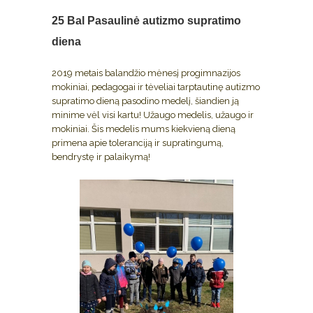
25 Bal
Pasaulinė autizmo supratimo
diena
2019 metais balandžio mėnesį progimnazijos
mokiniai, pedagogai ir tėveliai tarptautinę autizmo
supratimo dieną pasodino medelį, šiandien ją
minime vėl visi kartu! Užaugo medelis, užaugo ir
mokiniai. Šis medelis mums kiekvieną dieną
primena apie toleranciją ir supratingumą,
bendrystę ir palaikymą!