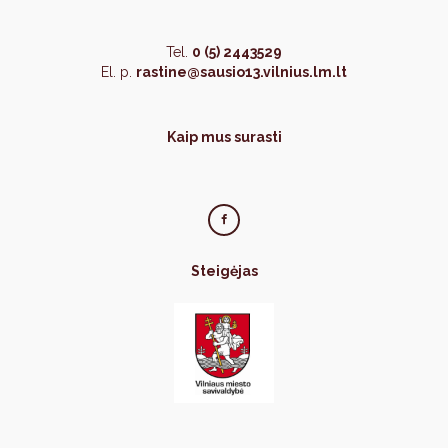
Tel.
0 (5) 2443529
El. p.
rastine@sausio13.vilnius.lm.lt
Kaip mus surasti
Steigėjas