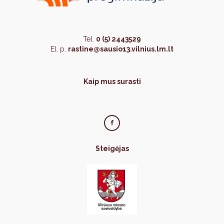
Tel.
0 (5) 2443529
El. p.
rastine@sausio13.vilnius.lm.lt
Kaip mus surasti
Steigėjas