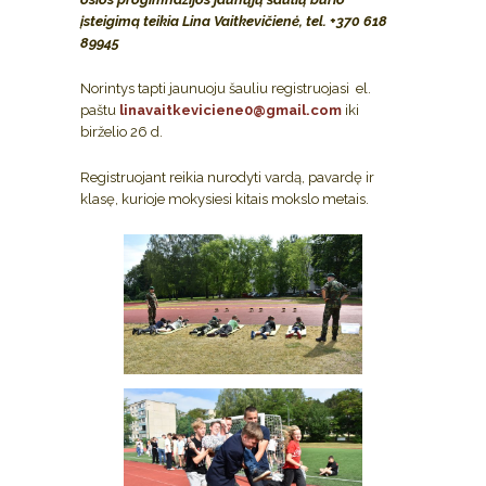
įsteigimą
teikia Lina Vaitkevičienė, tel. +370
618
89945
Norintys tapti jaunuoju šauliu registruojasi el.
paštu
linavaitkeviciene0@gmail.com
iki
birželio 26 d.
Registruojant reikia nurodyti vardą, pavardę ir
klasę, kurioje mokysiesi kitais mokslo metais.