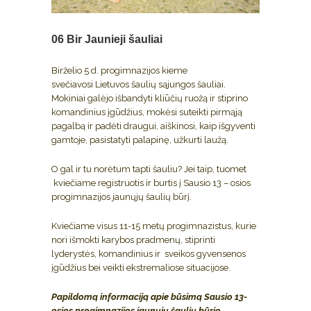
06 Bir
Jaunieji šauliai
Birželio 5 d. progimnazijos kieme
svečiavosi Lietuvos šaulių sąjungos šauliai.
Mokiniai galėjo išbandyti kliūčių ruožą ir stiprino
komandinius įgūdžius, mokėsi suteikti pirmąją
pagalbą ir padėti draugui, aiškinosi, kaip išgyventi
gamtoje, pasistatyti palapinę, užkurti laužą.
O gal ir tu norėtum tapti šauliu? Jei taip, tuomet
kviečiame registruotis ir burtis į Sausio 13 – osios
progimnazijos jaunųjų šaulių būrį.
Kviečiame visus 11-15 metų progimnazistus, kurie
nori išmokti karybos pradmenų, stiprinti
lyderystės, komandinius ir sveikos gyvensenos
įgūdžius bei veikti ekstremaliose situacijose.
Papildomą informaciją apie būsimą Sausio 13-
osios progimnazijos jaun
ųjų šaulių būrio