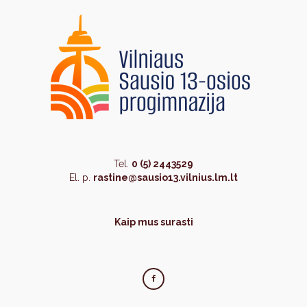
Tel.
0 (5) 2443529
El. p.
rastine@sausio13.vilnius.lm.lt
Kaip mus surasti