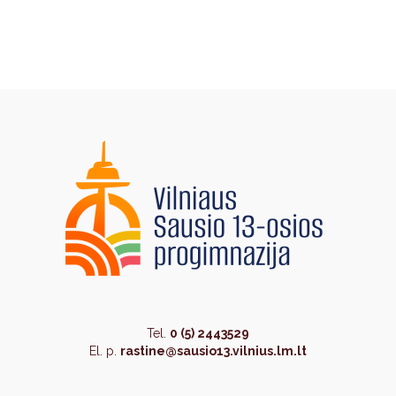
Tel.
0 (5) 2443529
El. p.
rastine@sausio13.vilnius.lm.lt