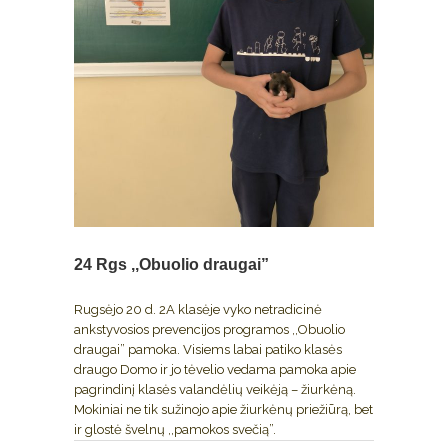
24 Rgs
,,Obuolio draugai”
Rugsėjo 20 d. 2A klasėje vyko netradicinė
ankstyvosios prevencijos programos ,,Obuolio
draugai” pamoka. Visiems labai patiko klasės
draugo Domo ir jo tėvelio vedama pamoka apie
pagrindinį klasės valandėlių veikėją – žiurkėną.
Mokiniai ne tik sužinojo apie žiurkėnų priežiūrą, bet
ir glostė švelnų ,,pamokos svečią”.