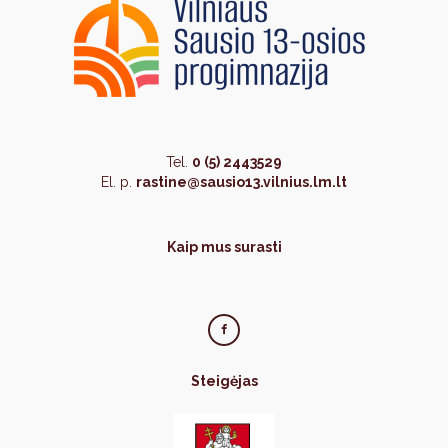
Tel.
0 (5) 2443529
El. p.
rastine@sausio13.vilnius.lm.lt
Kaip mus surasti
Steigėjas