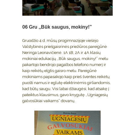
06 Gru
,,Būk saugus, mokiny!”
Gruodžio 4 d. mūsų progimnazijoje viešėjo
Valstybinės priešgaisrinės priežiūros pareigūnė
Neringa Leonavičienė. 1A 1B, 2A ir 4A klasių
mokiniai edukacijų ,,Būk saugus, mokiny!” metu
pakartojo bendrojo pagalbos telefono numerį ir
kaip reikėtų elgtis gaisro metu. Pareigūnė
mokiniams papasakojo kaip prieš šventes reikėtų
puošti namus ir eglutę elektrinėmis girliandomis,
kad būtų saugu. Visi labai džiaugėsi, kad atsakę į
pateiktus klausimus, gavo knygutę ,,Ugniagesių
galvosūkiai vaikams” dovanų.