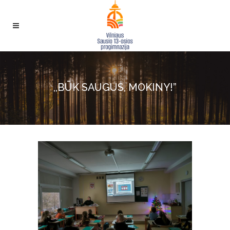
,,BŪK SAUGUS, MOKINY!”