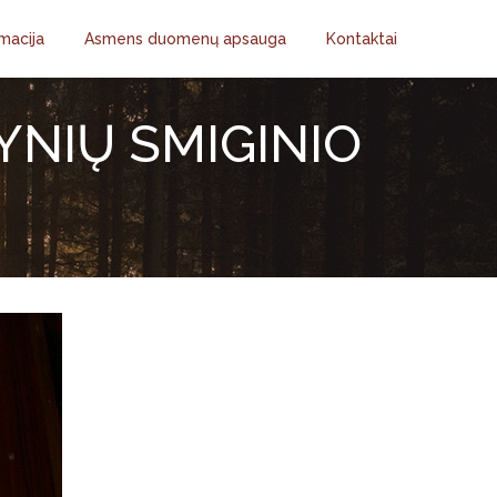
macija
Asmens duomenų apsauga
Kontaktai
YNIŲ SMIGINIO