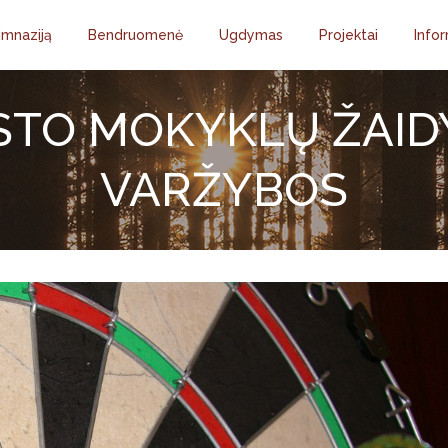
imnaziją
Bendruomenė
Ugdymas
Projektai
Infor
STO MOKYKLŲ ŽAID
VARŽYBOS