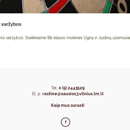
o varžybos
nio varžybos. Sveikiname 8b klasės mokines Ugnę ir Justiną užėmusia
Tel.
0 (5) 2443529
El. p.
rastine@sausio13.vilnius.lm.lt
Kaip mus surasti