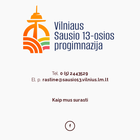
Tel.
0 (5) 2443529
El. p.
rastine@sausio13.vilnius.lm.lt
Kaip mus surasti