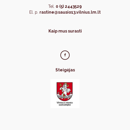
Tel.
0 (5) 2443529
El. p.
rastine@sausio13.vilnius.lm.lt
Kaip mus surasti
Steigėjas