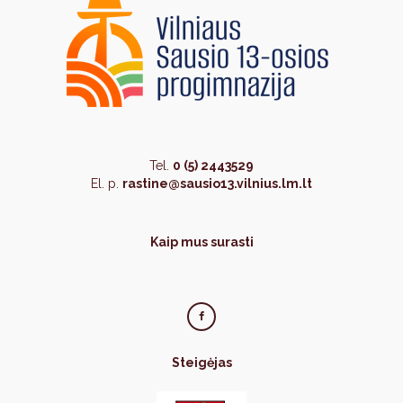
Tel.
0 (5) 2443529
El. p.
rastine@sausio13.vilnius.lm.lt
Kaip mus surasti
Steigėjas