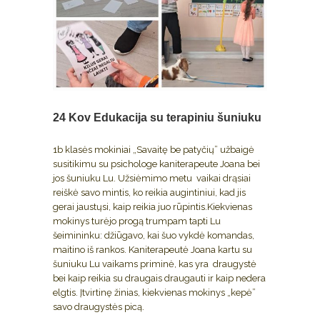
24 Kov
Edukacija su terapiniu šuniuku
1b klasės mokiniai „Savaitę be patyčių” užbaigė
susitikimu su psichologe kaniterapeute Joana bei
jos šuniuku Lu. Užsiėmimo metu vaikai drąsiai
reiškė savo mintis, ko reikia augintiniui, kad jis
gerai jaustųsi, kaip reikia juo rūpintis.Kiekvienas
mokinys turėjo progą trumpam tapti Lu
šeimininku: džiūgavo, kai šuo vykdė komandas,
maitino iš rankos. Kaniterapeutė Joana kartu su
šuniuku Lu vaikams priminė, kas yra draugystė
bei kaip reikia su draugais draugauti ir kaip nedera
elgtis. Įtvirtinę žinias, kiekvienas mokinys „kepė”
savo draugystės picą.