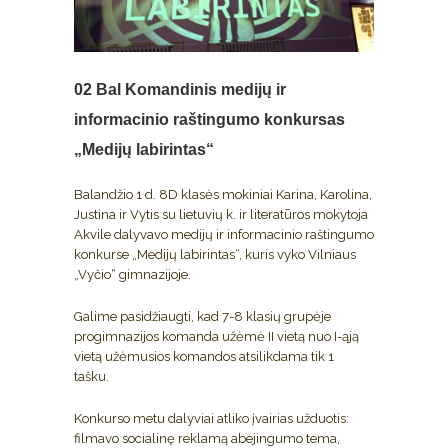
02 Bal
Komandinis medijų ir
informacinio raštingumo konkursas
„Medijų labirintas“
Balandžio 1 d. 8D klasės mokiniai Karina, Karolina,
Justina ir Vytis su lietuvių k. ir literatūros mokytoja
Akvile dalyvavo medijų ir informacinio raštingumo
konkurse „Medijų labirintas“, kuris vyko Vilniaus
„Vyčio“ gimnazijoje.
Galime pasidžiaugti, kad 7-8 klasių grupėje
progimnazijos komanda užėmė II vietą nuo I-ąją
vietą užėmusios komandos atsilikdama tik 1
tašku.
Konkurso metu dalyviai atliko įvairias užduotis:
filmavo socialinę reklamą abejingumo tema,