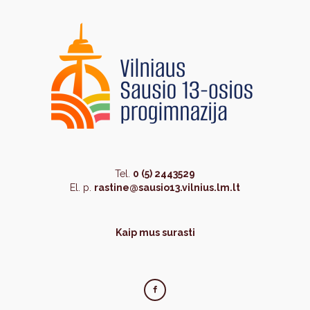
Tel.
0 (5) 2443529
El. p.
rastine@sausio13.vilnius.lm.lt
Kaip mus surasti