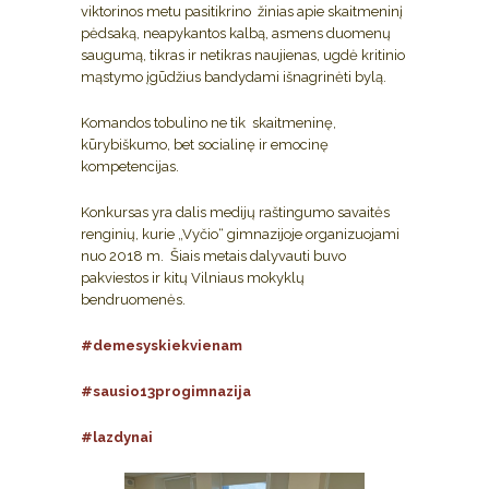
viktorinos metu pasitikrino žinias apie skaitmeninį
pėdsaką, neapykantos kalbą, asmens duomenų
saugumą, tikras ir netikras naujienas, ugdė kritinio
mąstymo įgūdžius bandydami išnagrinėti bylą.
Komandos tobulino ne tik skaitmeninę,
kūrybiškumo, bet socialinę ir emocinę
kompetencijas.
Konkursas yra dalis medijų raštingumo savaitės
renginių, kurie „Vyčio“ gimnazijoje organizuojami
nuo 2018 m. Šiais metais dalyvauti buvo
pakviestos ir kitų Vilniaus mokyklų
bendruomenės.
#demesyskiekvienam
#sausio13progimnazija
#lazdynai