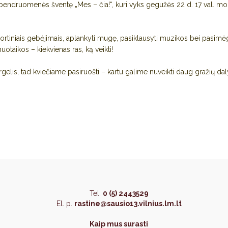
 bendruomenės šventę „Mes – čia!“, kuri vyks gegužės 22 d. 17 val. m
sportiniais gebėjimais, aplankyti mugę, pasiklausyti muzikos bei pasimė
otaikos – kiekvienas ras, ką veikti!
gelis, tad kviečiame pasiruošti – kartu galime nuveikti daug gražių dal
Tel.
0 (5) 2443529
El. p.
rastine@sausio13.vilnius.lm.lt
Kaip mus surasti