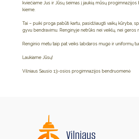
kviečiame Jus ir Jūsų šeimas į jaukią mūsų progimnazijos
kieme.
Tai – puiki proga pabūti kartu, pasidžiaugti vaikų kūryba, 
gyvu bendravimu. Renginyje netrūks nei veiklų, nei geros nu
Renginio metu taip pat veiks labdaros mugė ir uniformų tur
Laukiame Jūsų!
Vilniaus Sausio 13-osios progimnazijos bendruomenė