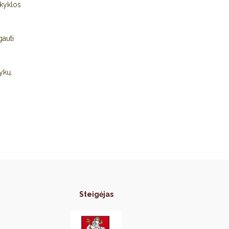
okyklos
gauti
ykų.
Steigėjas