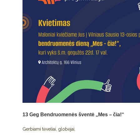
13 Geg
Bendruomenės šventė „Mes – čia!“
Gerbiami tėveliai, globėjai,