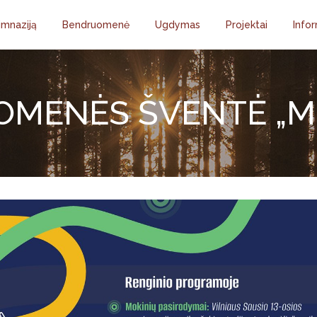
imnaziją
Bendruomenė
Ugdymas
Projektai
Infor
MENĖS ŠVENTĖ „MES