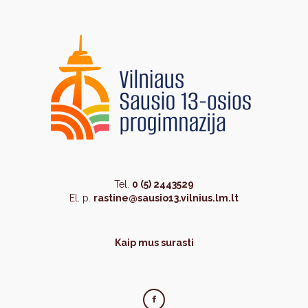
Tel.
0 (5) 2443529
El. p.
rastine@sausio13.vilnius.lm.lt
Kaip mus surasti