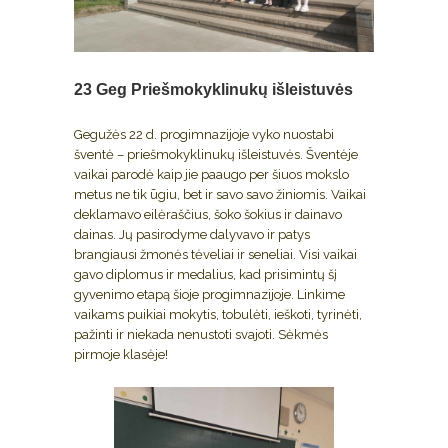
23 Geg
Priešmokyklinukų išleistuvės
Gegužės 22 d. progimnazijoje vyko nuostabi
šventė – priešmokyklinukų išleistuvės. Šventėje
vaikai parodė kaip jie paaugo per šiuos mokslo
metus ne tik ūgiu, bet ir savo savo žiniomis. Vaikai
deklamavo eilėraščius, šoko šokius ir dainavo
dainas. Jų pasirodyme dalyvavo ir patys
brangiausi žmonės tėveliai ir seneliai. Visi vaikai
gavo diplomus ir medalius, kad prisimintų šį
gyvenimo etapą šioje progimnazijoje. Linkime
vaikams puikiai mokytis, tobulėti, ieškoti, tyrinėti,
pažinti ir niekada nenustoti svajoti. Sėkmės
pirmoje klasėje!