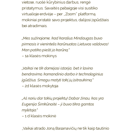
vietose, ruošė kūrybinius darbus, rengė
pristatymus. Savaitės pabaigoje visi susitiko
virtualioje erdvėje – per „Zoom“ platformą
mokiniai pristatė savo projektus, dalijosi įspūdžiais
bei atradimais.
„Mes sužinojome, kad karalius Mindaugas buvo
pirmasis ir vienintelis karūnuotas Lietuvos valdovas!
Man patiko piešti jo karūną.“
– 1a klasės mokinys
„Vaikai ne tik domėjosi istorija, bet ir lavino
bendravimo, komandinio darbo ir technologinius
įgūdžius. Smagu matyti tokį jų įsitraukimą.“
– 2d klasės mokytoja
„Aš noriu dar tokių projektų! Dabar žinau, kas yra
Eugenija Šimkūnaitė – ji buvo tikra gamtos
mylėtoja.“
– 1 d klasės mokinė
„Vaikai atrado Joną Basanavičių ne tik kaip tautinio