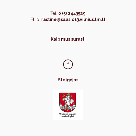
Tel.
0 (5) 2443529
El. p.
rastine@sausio13.vilnius.lm.lt
Kaip mus surasti
Steigėjas