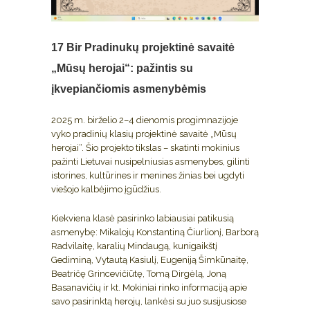
17 Bir
Pradinukų projektinė savaitė
„Mūsų herojai“: pažintis su
įkvepiančiomis asmenybėmis
2025 m. birželio 2–4 dienomis progimnazijoje
vyko pradinių klasių projektinė savaitė „Mūsų
herojai“. Šio projekto tikslas – skatinti mokinius
pažinti Lietuvai nusipelniusias asmenybes, gilinti
istorines, kultūrines ir menines žinias bei ugdyti
viešojo kalbėjimo įgūdžius.
Kiekviena klasė pasirinko labiausiai patikusią
asmenybę: Mikalojų Konstantiną Čiurlionį, Barborą
Radvilaitę, karalių Mindaugą, kunigaikštį
Gediminą, Vytautą Kasiulį, Eugeniją Šimkūnaitę,
Beatričę Grincevičiūtę, Tomą Dirgėlą, Joną
Basanavičių ir kt. Mokiniai rinko informaciją apie
savo pasirinktą herojų, lankėsi su juo susijusiose