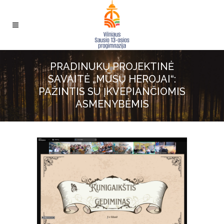
PRADINUKŲ PROJEKTINĖ
SAVAITĖ „MŪSŲ HEROJAI“:
PAŽINTIS SU ĮKVEPIANČIOMIS
ASMENYBĖMIS