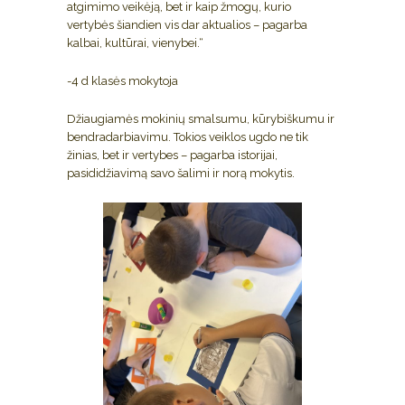
atgimimo veikėją, bet ir kaip žmogų, kurio
vertybės šiandien vis dar aktualios – pagarba
kalbai, kultūrai, vienybei.“
-4 d klasės mokytoja
Džiaugiamės mokinių smalsumu, kūrybiškumu ir
bendradarbiavimu. Tokios veiklos ugdo ne tik
žinias, bet ir vertybes – pagarba istorijai,
pasididžiavimą savo šalimi ir norą mokytis.