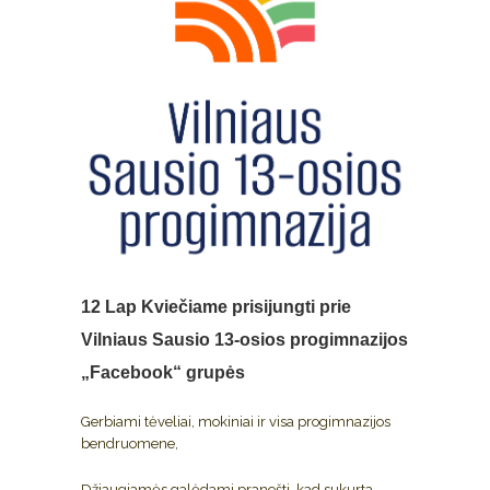
12 Lap
Kviečiame prisijungti prie
Vilniaus Sausio 13-osios progimnazijos
„Facebook“ grupės
Gerbiami tėveliai, mokiniai ir visa progimnazijos
bendruomene,
Džiaugiamės galėdami pranešti, kad sukurta