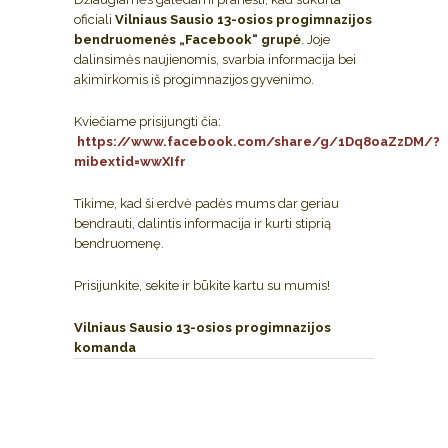
oficiali
Vilniaus Sausio 13-osios progimnazijos
bendruomenės „Facebook“ grupė
. Joje
dalinsimės naujienomis, svarbia informacija bei
akimirkomis iš progimnazijos gyvenimo.
Kviečiame prisijungti čia:
https://www.facebook.com/share/g/1Dq8oaZzDM/?
mibextid=wwXIfr
Tikime, kad ši erdvė padės mums dar geriau
bendrauti, dalintis informacija ir kurti stiprią
bendruomenę.
Prisijunkite, sekite ir būkite kartu su mumis!
Vilniaus Sausio 13-osios progimnazijos
komanda