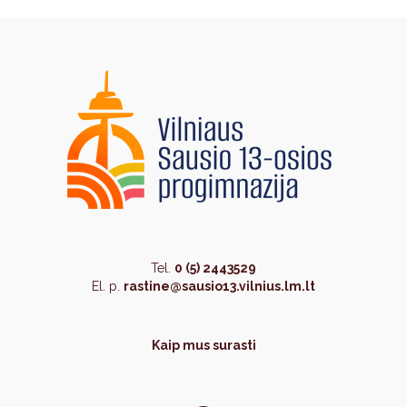
Tel.
0 (5) 2443529
El. p.
rastine@sausio13.vilnius.lm.lt
Kaip mus surasti