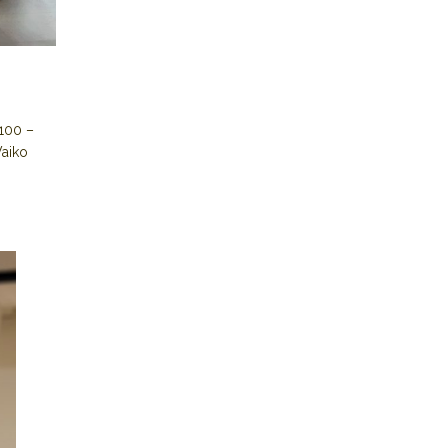
 100 –
Vaiko