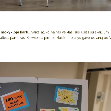
ą mokykloje kartu
. Vaikai atliko įvairias veiklas, susijusias su skaičiumi
vių kalbos pamokas. Kiekvienas pirmos klasės mokinys gavo dovanų po 