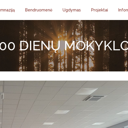
imnaziją
Bendruomenė
Ugdymas
Projektai
Infor
00 DIENŲ MOKYKLO