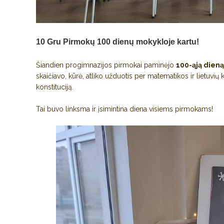
10 Gru
Pirmokų 100 dienų mokykloje kartu!
Šiandien progimnazijos pirmokai paminėjo
100-ąją dien
skaičiavo, kūrė, atliko užduotis per matematikos ir lietu
konstituciją.
Tai buvo linksma ir įsimintina diena visiems pirmokams!