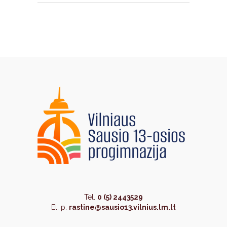
Tel.
0 (5) 2443529
El. p.
rastine@sausio13.vilnius.lm.lt