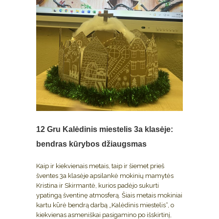
12 Gru
Kalėdinis miestelis 3a klasėje:
bendras kūrybos džiaugsmas
Kaip ir kiekvienais metais, taip ir šiemet prieš
šventes 3a klasėje apsilankė mokinių mamytės
Kristina ir Skirmantė, kurios padėjo sukurti
ypatingą šventinę atmosferą. Šiais metais mokiniai
kartu kūrė bendrą darbą „Kalėdinis miestelis“, o
kiekvienas asmeniškai pasigamino po išskirtinį,