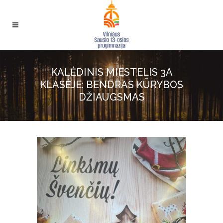
KALĖDINIS MIESTELIS 3A
KLASĖJE: BENDRAS KŪRYBOS
DŽIAUGSMAS