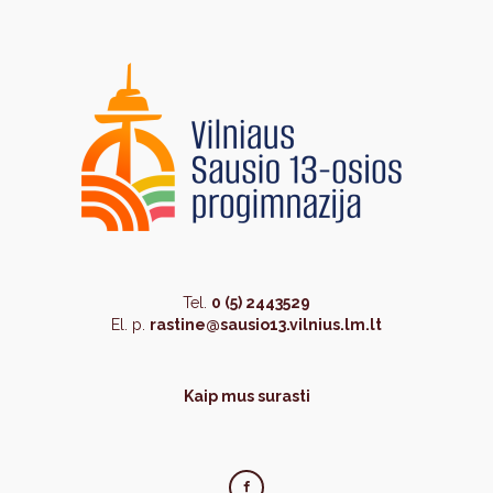
Tel.
0 (5) 2443529
El. p.
rastine@sausio13.vilnius.lm.lt
Kaip mus surasti