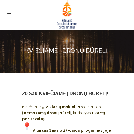
KVIEČIAME Į DRONŲ BŪRELĮ!
20 Sau
KVIEČIAME Į DRONŲ BŪRELĮ!
Kviečiame
5–8 klasių mokinius
registruotis
į
nemokamą dronų būrelį
, kuris vyks
1 kartą
per savaitę
Vilniaus Sausio 13-osios progimnazijoje