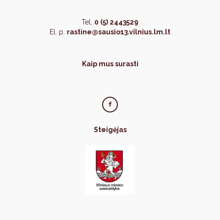
Tel.
0 (5) 2443529
El. p.
rastine@sausio13.vilnius.lm.lt
Kaip mus surasti
Steigėjas