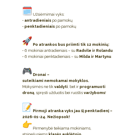
Užsiėmimai vyks:
•
antradieniais
po pamokų
•
penktadieniais
po pamokų
Po atrankos bus priimti tik 12 mokinių:
• 6 mokiniai antradieniais – su
Radvile ir Rolandu
• 6 mokiniai penktadieniais – su
Milda ir Martynu
Dronai –
suteikiami nemokamai mokyklos.
Mokysimės ne tik
valdyti
, bet ir
programuoti
droną
, spręsti užduotis bei ruoštis
varžyboms
!
Pirmoji atranka vyks jau šį penktadienį –
2026-01-24. Nežiopsok!
Pirmenybė teikiama mokiniams,
atsinešusiems
klasės auklėtojo