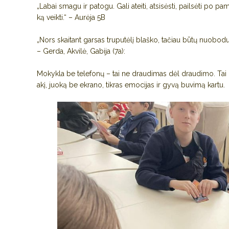
„Labai smagu ir patogu. Gali ateiti, atsisėsti, pailsėti po p
ką veikti.“ – Aurėja 5B
„Nors skaitant garsas truputėlį blaško, tačiau būtų nuobodu, 
– Gerda, Akvilė, Gabija (7a):
Mokykla be telefonų – tai ne draudimas dėl draudimo. Tai g
akį, juoką be ekrano, tikras emocijas ir gyvą buvimą kartu.