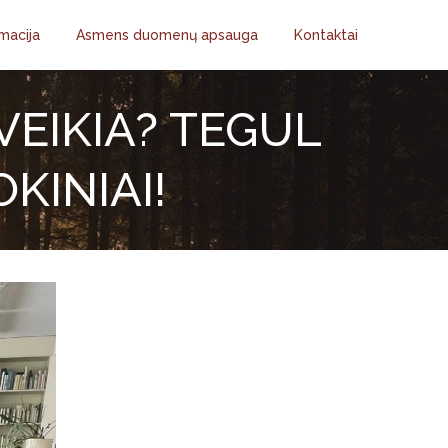
macija
Asmens duomenų apsauga
Kontaktai
VEIKIA? TEGUL
KINIAI!