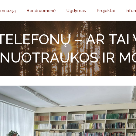
imnaziją
Bendruomenė
Ugdymas
Projektai
Infor
ELEFONŲ – AR TAI 
NUOTRAUKOS IR MO