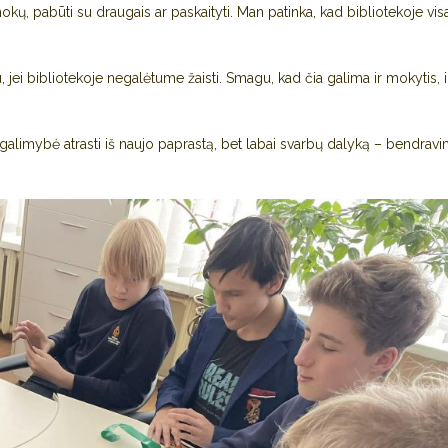
amokų, pabūti su draugais ar paskaityti. Man patinka, kad bibliotekoje vi
jei bibliotekoje negalėtume žaisti. Smagu, kad čia galima ir mokytis, ir 
alimybė atrasti iš naujo paprastą, bet labai svarbų dalyką – bendravim