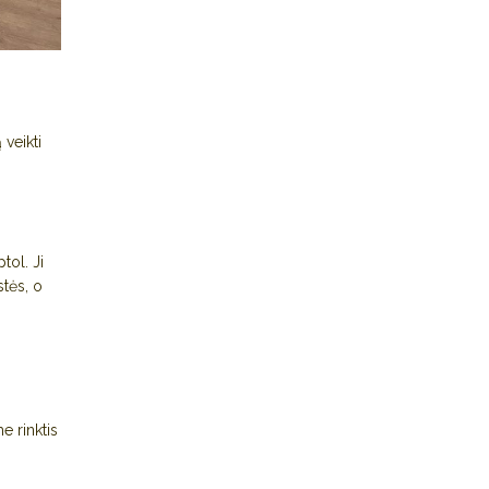
veikti
tol. Ji
stės, o
e rinktis