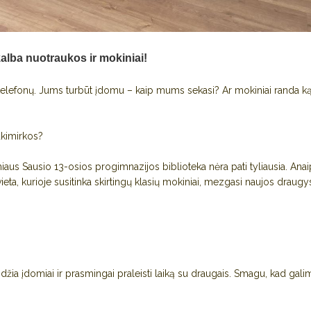
kalba nuotraukos ir mokiniai!
lefonų. Jums turbūt įdomu – kaip mums sekasi? Ar mokiniai randa ką 
 akimirkos?
niaus Sausio 13-osios progimnazijos biblioteka nėra pati tyliausia. Anaip
eta, kurioje susitinka skirtingų klasių mokiniai, mezgasi naujos draugy
idžia įdomiai ir prasmingai praleisti laiką su draugais. Smagu, kad galim