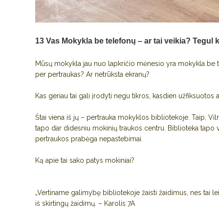
13 Vas
Mokykla be telefonų – ar tai veikia? Tegul 
Mūsų mokykla jau nuo lapkričio mėnesio yra mokykla be te
per pertraukas? Ar netrūksta ekranų?
Kas geriau tai gali įrodyti negu tikros, kasdien užfiksuotos
Štai viena iš jų – pertrauka mokyklos bibliotekoje. Taip, Vil
tapo dar didesniu mokinių traukos centru. Biblioteka tapo vi
pertraukos prabėga nepastebimai.
Ką apie tai sako patys mokiniai?
„Vertiname galimybę bibliotekoje žaisti žaidimus, nes tai le
iš skirtingų žaidimų. – Karolis 7A