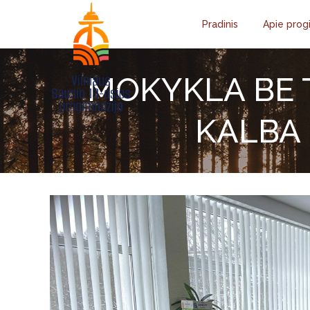
Pradinis
Apie prog
MOKYKLA BE T
KALBA 