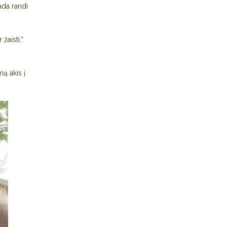
sada randi
žaisti.“
ą akis į