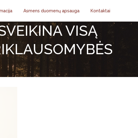
macija
Asmens duomenų apsauga
Kontaktai
SVEIKINA VISĄ
RIKLAUSOMYBĖS