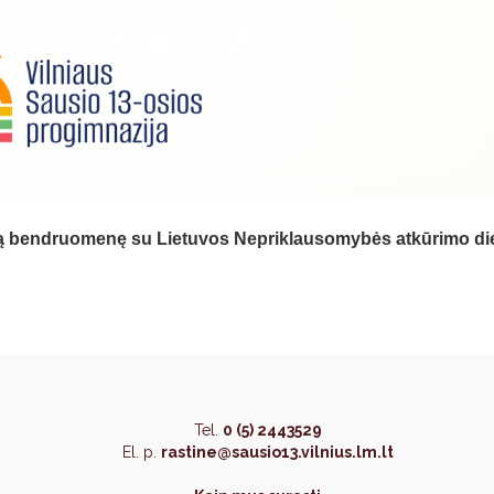
są bendruomenę su Lietuvos Nepriklausomybės atkūrimo di
Tel.
0 (5) 2443529
El. p.
rastine@sausio13.vilnius.lm.lt