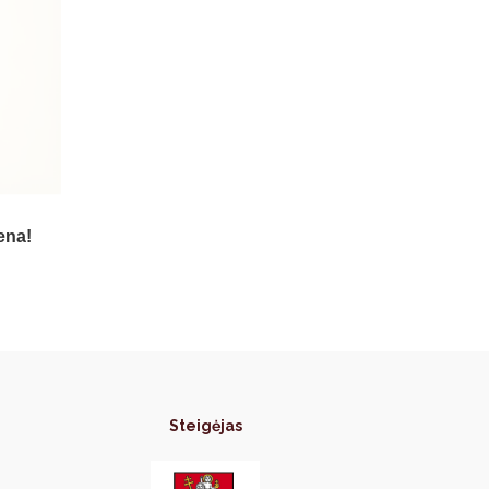
ena!
Steigėjas