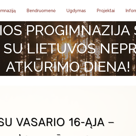
imnaziją
Bendruomenė
Ugdymas
Projektai
Infor
IOS PROGIMNAZIJA 
SU LIETUVOS NEP
ATKŪRIMO DIENA!