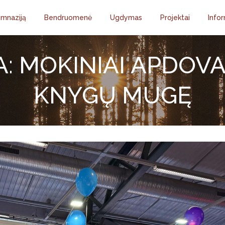
imnaziją
Bendruomenė
Ugdymas
Projektai
Infor
A: MOKINIAI APDOVA
KNYGŲ MUGĘ