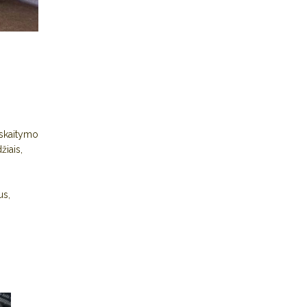
 skaitymo
žiais,
us,