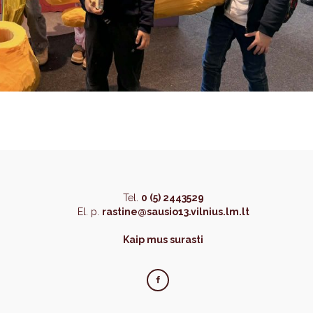
Tel.
0 (5) 2443529
El. p.
rastine@sausio13.vilnius.lm.lt
Kaip mus surasti