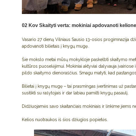
02 Kov
Skaityti verta: mokiniai apdovanoti kelio
Vasario 27 dieną Vilniaus Sausio 13-osios progimnazija dži
apdovanoti bilietais į knygų mugę.
Šie mokslo metai mūsų mokykloje paskelbti skaitymo metai
kultūros puoselėjimui. Mokiniai aktyviai dalyvauja įvairiose 
pildo skaitymo dienoraščius. Smagu matyti, kad pastangos 
Bilietai į knygų mugę – tai prasmingas įvertinimas už pastan
susitikti su rašytojais ir dar labiau pamilti knygų pasaulį.
Didžiuojamės savo skaitančiais mokiniais ir linkime jiems 
Kelios nuotraukos iš šios džiugios popietės.