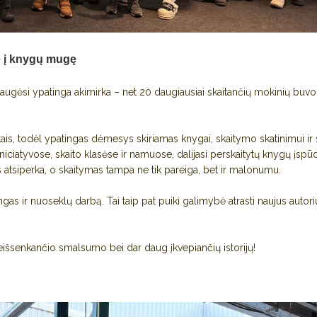
ne į knygų mugę
augėsi ypatinga akimirka – net 20 daugiausiai skaitančių mokinių buvo
s, todėl ypatingas dėmesys skiriamas knygai, skaitymo skatinimui ir
iniciatyvose, skaito klasėse ir namuose, dalijasi perskaitytų knygų įspūd
atsiperka, o skaitymas tampa ne tik pareiga, bet ir malonumu.
gas ir nuoseklų darbą. Tai taip pat puiki galimybė atrasti naujus autori
neišsenkančio smalsumo bei dar daug įkvepiančių istorijų!