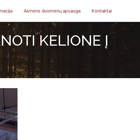
macija
Asmens duomenų apsauga
Kontaktai
NOTI KELIONE Į