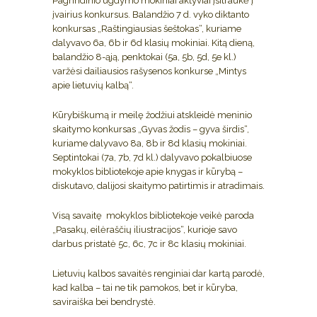
Pagrindinio ugdymo mokiniai aktyviai įsitraukė į
įvairius konkursus. Balandžio 7 d. vyko diktanto
konkursas „Raštingiausias šeštokas“, kuriame
dalyvavo 6a, 6b ir 6d klasių mokiniai. Kitą dieną,
balandžio 8-ąją, penktokai (5a, 5b, 5d, 5e kl.)
varžėsi dailiausios rašysenos konkurse „Mintys
apie lietuvių kalbą“.
Kūrybiškumą ir meilę žodžiui atskleidė meninio
skaitymo konkursas „Gyvas žodis – gyva širdis“,
kuriame dalyvavo 8a, 8b ir 8d klasių mokiniai.
Septintokai (7a, 7b, 7d kl.) dalyvavo pokalbiuose
mokyklos bibliotekoje apie knygas ir kūrybą –
diskutavo, dalijosi skaitymo patirtimis ir atradimais.
Visą savaitę mokyklos bibliotekoje veikė paroda
„Pasakų, eilėraščių iliustracijos“, kurioje savo
darbus pristatė 5c, 6c, 7c ir 8c klasių mokiniai.
Lietuvių kalbos savaitės renginiai dar kartą parodė,
kad kalba – tai ne tik pamokos, bet ir kūryba,
saviraiška bei bendrystė.