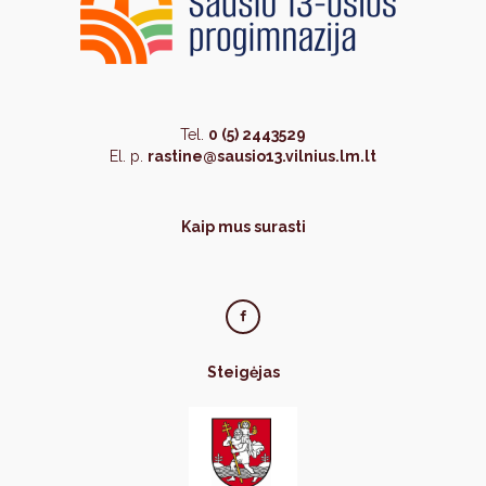
Tel.
0 (5) 2443529
El. p.
rastine@sausio13.vilnius.lm.lt
Kaip mus surasti
Steigėjas