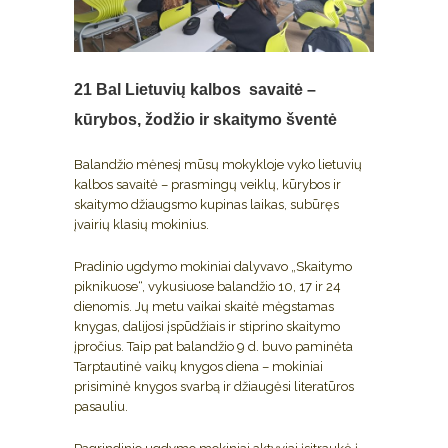
21 Bal
Lietuvių kalbos savaitė –
kūrybos, žodžio ir skaitymo šventė
Balandžio mėnesį mūsų mokykloje vyko lietuvių
kalbos savaitė – prasmingų veiklų, kūrybos ir
skaitymo džiaugsmo kupinas laikas, subūręs
įvairių klasių mokinius.
Pradinio ugdymo mokiniai dalyvavo „Skaitymo
piknikuose“, vykusiuose balandžio 10, 17 ir 24
dienomis. Jų metu vaikai skaitė mėgstamas
knygas, dalijosi įspūdžiais ir stiprino skaitymo
įpročius. Taip pat balandžio 9 d. buvo paminėta
Tarptautinė vaikų knygos diena – mokiniai
prisiminė knygos svarbą ir džiaugėsi literatūros
pasauliu.