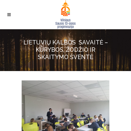
LIETUVIŲ KALBOS SAVAITĖ –
KŪRYBOS, ŽODŽIO IR
SKAITYMO ŠVENTĖ