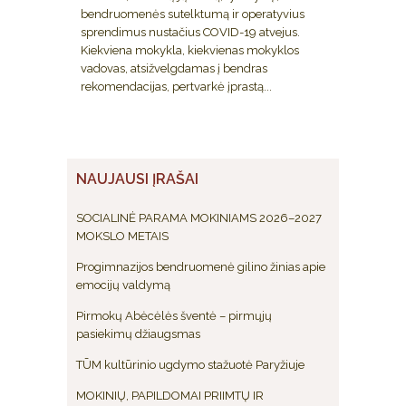
bendruomenės sutelktumą ir operatyvius
sprendimus nustačius COVID-19 atvejus.
Kiekviena mokykla, kiekvienas mokyklos
vadovas, atsižvelgdamas į bendras
rekomendacijas, pertvarkė įprastą...
NAUJAUSI ĮRAŠAI
SOCIALINĖ PARAMA MOKINIAMS 2026–2027
MOKSLO METAIS
Progimnazijos bendruomenė gilino žinias apie
emocijų valdymą
Pirmokų Abėcėlės šventė – pirmųjų
pasiekimų džiaugsmas
TŪM kultūrinio ugdymo stažuotė Paryžiuje
MOKINIŲ, PAPILDOMAI PRIIMTŲ IR