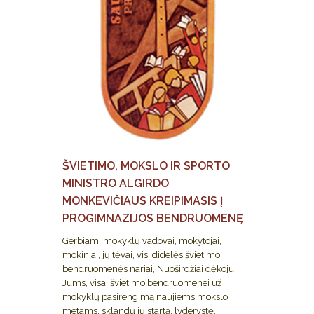
ŠVIETIMO, MOKSLO IR SPORTO
MINISTRO ALGIRDO
MONKEVIČIAUS KREIPIMASIS Į
PROGIMNAZIJOS BENDRUOMENĘ
Gerbiami mokyklų vadovai, mokytojai,
mokiniai, jų tėvai, visi didelės švietimo
bendruomenės nariai, Nuoširdžiai dėkoju
Jums, visai švietimo bendruomenei už
mokyklų pasirengimą naujiems mokslo
metams, sklandų jų startą, lyderystę,