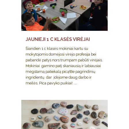
JAUNIEJI 1 C KLASĖS VIRĖJAI
Šiandien 1 c klasės mokiniai kartu su
mokytojomis domėjosi virėjo profesija bei
pabandė patys nors trumpam pabūti virėjais.
Mokiniai gamino patį skaniausią ir labiausiai
mėgstamą patiekalą picą!Be pagrindinių
ingridientų dar įdėjome daug darbo ir
meilės. Pica pavyko puikiai! ...