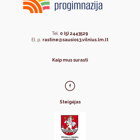
Tel.
0 (5) 2443529
El. p.
rastine@sausio13.vilnius.lm.lt
Kaip mus surasti
Steigėjas