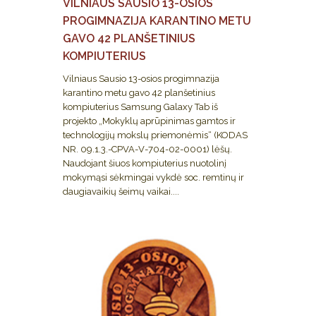
VILNIAUS SAUSIO 13-OSIOS
PROGIMNAZIJA KARANTINO METU
GAVO 42 PLANŠETINIUS
KOMPIUTERIUS
Vilniaus Sausio 13-osios progimnazija
karantino metu gavo 42 planšetinius
kompiuterius Samsung Galaxy Tab iš
projekto „Mokyklų aprūpinimas gamtos ir
technologijų mokslų priemonėmis“ (KODAS
NR. 09.1.3.-CPVA-V-704-02-0001) lėšų.
Naudojant šiuos kompiuterius nuotolinį
mokymąsi sėkmingai vykdė soc. remtinų ir
daugiavaikių šeimų vaikai....