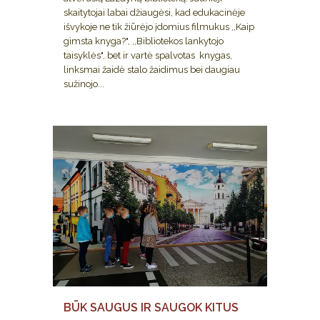
skaitytojai labai džiaugėsi, kad edukacinėje
išvykoje ne tik žiūrėjo įdomius filmukus ,,Kaip
gimsta knyga?", ,,Bibliotekos lankytojo
taisyklės", bet ir vartė spalvotas knygas,
linksmai žaidė stalo žaidimus bei daugiau
sužinojo...
BŪK SAUGUS IR SAUGOK KITUS