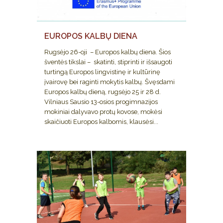
EUROPOS KALBŲ DIENA
Rugsėjo 26-oji – Europos kalbų diena. Šios
šventės tikslai – skatinti, stiprinti ir išsaugoti
turtingą Europos lingvistinę ir kultūrinę
įvairovę bei raginti mokytis kalbų. Švęsdami
Europos kalbų dieną, rugsėjo 25 ir 28 d.
Vilniaus Sausio 13-osios progimnazijos
mokiniai dalyvavo protų kovose, mokėsi
skaičiuoti Europos kalbomis, klausėsi...