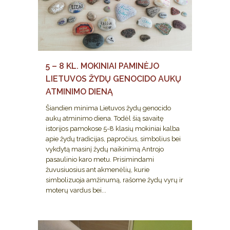
5 – 8 KL. MOKINIAI PAMINĖJO
LIETUVOS ŽYDŲ GENOCIDO AUKŲ
ATMINIMO DIENĄ
Šiandien minima Lietuvos žydų genocido
aukų atminimo diena. Todėl šią savaitę
istorijos pamokose 5-8 klasių mokiniai kalba
apie žydų tradicijas, papročius, simbolius bei
vykdytą masinį žydų naikinimą Antrojo
pasaulinio karo metu. Prisimindami
žuvusiuosius ant akmenėlių, kurie
simbolizuoja amžinumą, rašome žydų vyrų ir
moterų vardus bei...