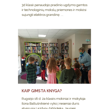
3d klasė panaudojo pradinio ugdymo gamtos
ir technologinių mokslų priemones ir mokėsi
sujungti elektros grandinę. ...
KAIP GIMSTA KNYGA?
Rugsėjo 18 d. 2a klasės mokiniai ir mokytoja
Ilona Baltušnikienė vyko į neseniai duris
atvėrusią Lazdynų biblioteką. Jaunieji