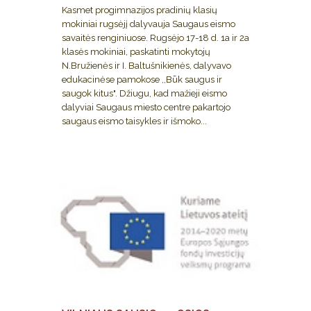
Kasmet progimnazijos pradinių klasių
mokiniai rugsėjį dalyvauja Saugaus eismo
savaitės renginiuose. Rugsėjo 17-18 d. 1a ir 2a
klasės mokiniai, paskatinti mokytojų
N.Bružienės ir I. Baltušnikienės, dalyvavo
edukacinėse pamokose ,,Būk saugus ir
saugok kitus". Džiugu, kad mažieji eismo
dalyviai Saugaus miesto centre pakartojo
saugaus eismo taisykles ir išmoko...