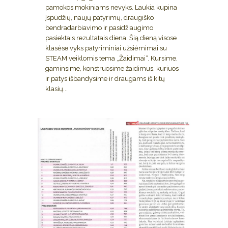
pamokos mokiniams nevyks. Laukia kupina
įspūdžių, naujų patyrimų, draugiško
bendradarbiavimo ir pasidžiaugimo
pasiektais rezultatais diena. Šią dieną visose
klasėse vyks patyriminiai užsiėmimai su
STEAM veiklomis tema „Žaidimai“. Kursime,
gaminsime, konstruosime žaidimus, kuriuos
ir patys išbandysime ir draugams iš kitų
klasių...