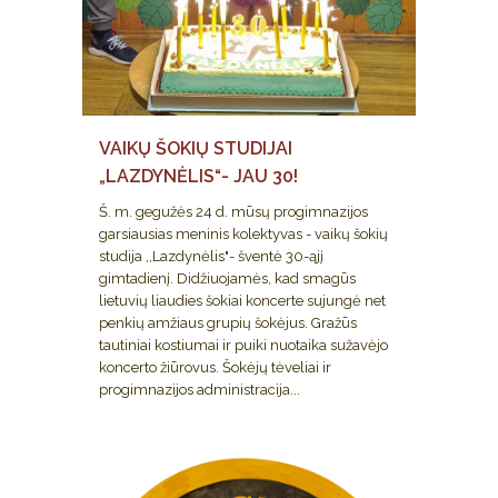
VAIKŲ ŠOKIŲ STUDIJAI
„LAZDYNĖLIS“- JAU 30!
Š. m. gegužės 24 d. mūsų progimnazijos
garsiausias meninis kolektyvas - vaikų šokių
studija ,,Lazdynėlis"- šventė 30-ąjį
gimtadienį. Didžiuojamės, kad smagūs
lietuvių liaudies šokiai koncerte sujungė net
penkių amžiaus grupių šokėjus. Gražūs
tautiniai kostiumai ir puiki nuotaika sužavėjo
koncerto žiūrovus. Šokėjų tėveliai ir
progimnazijos administracija...