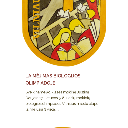
LAIMĖJIMAS BIOLOGIJOS
OLIMPIADOJE
Sveikiname 5d klasės mokinę Justiną
Daujotaitę Lietuvos 5-8 klasių mokinių
biologijos olimpiados Vilniaus miesto etape
laimėjusią 3 vietą. ...