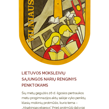
LIETUVOS MOKSLEIVIŲ
SĄJUNGOS NARIŲ RENGINYS
PENKTOKAMS
Šių metų gegužės 26 d. ilgosios pertraukos
metu progimnazijos aktų salėje vyko penktų
klasių mokinių protmūšis, kurio tema –
„Atsakingas elgesys“.Prieš protmūšį dalyviai