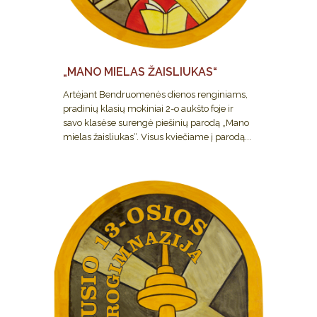
„MANO MIELAS ŽAISLIUKAS“
Artėjant Bendruomenės dienos renginiams,
pradinių klasių mokiniai 2-o aukšto foje ir
savo klasėse surengė piešinių parodą „Mano
mielas žaisliukas“. Visus kviečiame į parodą...