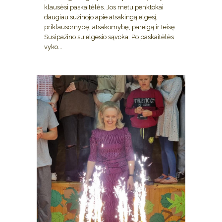
klausėsi paskaitėlės. Jos metu penktokai
daugiau sužinojo apie atsakingą elgesį,
priklausomybę, atsakomybę, pareigą ir teisę.
Susipažino su elgesio sąvoka. Po paskaitėlės
vyko...