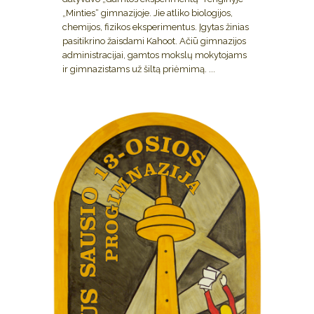
„Minties“ gimnazijoje. Jie atliko biologijos,
chemijos, fizikos eksperimentus. Įgytas žinias
pasitikrino žaisdami Kahoot. Ačiū gimnazijos
administracijai, gamtos mokslų mokytojams
ir gimnazistams už šiltą priėmimą. ...