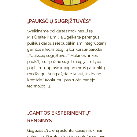
„PAUKŠČIŲ SUGRĮŽTUVĖS“
Sveikiname 6d klasės mokines Elzę
Misiūnaitę ir Emiliją Ligeikaitę parengus
puikius darbus respublikiniam integruotam
gamtos ir technologijų konkursui-parodai
„Paukščių sugrįžtuvės“. Mokinės rinkosi
paukštį, susipažino su jo biologija, mityba,
paplitimu, aprašė ir pagamino iš pasirinktų
medžiagų. Ar atpažįstate Kukutį ir Urvinę
kregždę? Konkursui pasiruošti padėjo
technologijų...
„GAMTOS EKSPERIMENTŲ“
RENGINYS
Gegužės 13 dieną aštuntų klasių mokiniai
dalyvavo „Gamtos eksperimentų“ renginyje