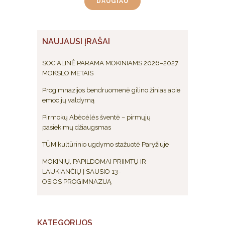
DAUGIAU
NAUJAUSI ĮRAŠAI
SOCIALINĖ PARAMA MOKINIAMS 2026–2027
MOKSLO METAIS
Progimnazijos bendruomenė gilino žinias apie
emocijų valdymą
Pirmokų Abėcėlės šventė – pirmųjų
pasiekimų džiaugsmas
TŪM kultūrinio ugdymo stažuotė Paryžiuje
MOKINIŲ, PAPILDOMAI PRIIMTŲ IR
LAUKIANČIŲ Į SAUSIO 13-
OSIOS PROGIMNAZIJĄ
KATEGORIJOS