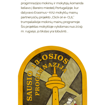
progimnazijos mokinių ir mokytojų komanda
keliavo į Bareiro miestelį Portugalijoje, kur
dalyvavo Erasmus + KA2 mokyklų mainų
partnerysčių projekto „Click on e- CLIL“
trumpalaikėje mokinių mainų programoje.
Šis projektas mokykloje vykdomas nuo 2019
m. rugsėjo, jo tikslas yra tobulinti...